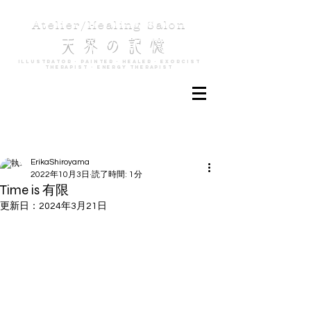
Atelier/Healing Salon
天 界 の 記 憶
Illustrator - Painter - Healer - Exorcist
Therapist - Energy Therapist
記事
ErikaShiroyama
2022年10月3日
読了時間: 1分
Time is 有限
更新日：
2024年3月21日