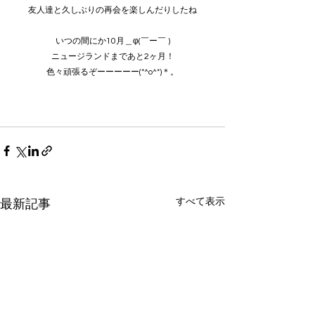
友人達と久しぶりの再会を楽しんだりしたね
いつの間にか10月＿φ(￣ー￣ )
ニュージランドまであと2ヶ月！
色々頑張るぞーーーーー(*^o^*)＊。
すべて表示
最新記事