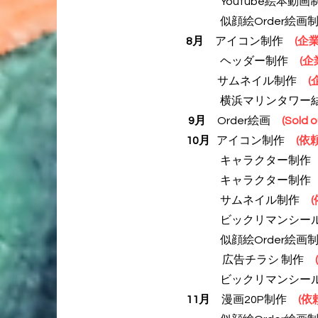
Youtube絵本動
似顔絵Order絵画
8月
アイコン制作
(
企
ヘッダー制作
(企
サムネイル制作
(
横浜マリンタワー結
9月
Order絵画
(Sold o
10月
アイコン制作
(
依
キャラクター制
キャラクター制
サムネイル制作
ビックリマンシー
似顔絵Order絵画
広告チラシ
制作
ビックリマンシー
11月
漫画20P制作
(依