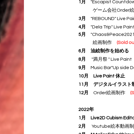
1月
"Escapist Countdown 
ゲーム会社Order
3月
"REBOUND" Live P
4月
"Dela Trip" Live Pa
5月
"Chaos&Peace202
絵画制作
(Sold ou
6月
油絵制作を始める
8月
"満月祭 " Live Pain
9月
Music Bar"Up si
10月
Live Paint
休止
11月
デジタルイラスト
12月
Order絵画制作
(
2022年
1月
Live2D Cubism Ed
2月
Youtube絵本動