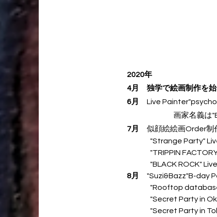
2020年
4月
独学で絵画制作を始
6月
Live Painter"ps
画家名義は"Erika S
7月
似顔絵絵画Order
"Strange Party" Live
"TRIPPIN FACTORY11
"BLACK ROCK" Live
8月
"Suzi&Bazz"B-day Pa
"Rooftop
databas
"Secret Party in Oka
"Secret Party in Tok