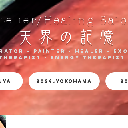
telier/Healing Sal
天 界 の 記 憶
rator - Painter - Healer - Ex
Therapist - Energy Therapist
UYA
2024∞YOKOHAMA
2