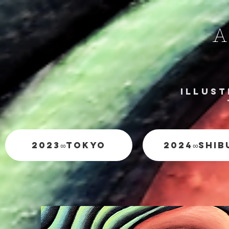
A
Illust
2023∞TOKYO
2024∞SHIB