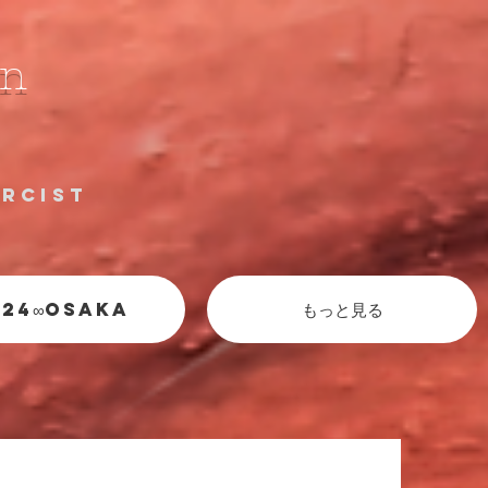
on
orcist
024∞OSAKA
もっと見る