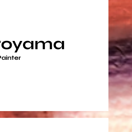
iroyama
Painter