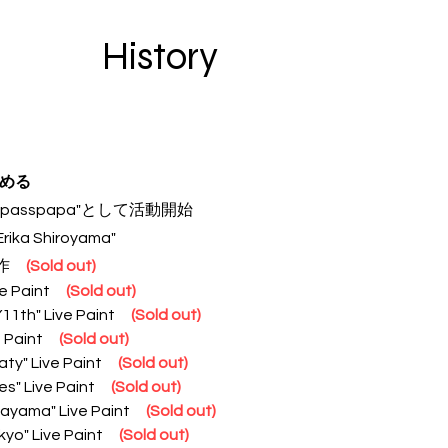
History
める
ychopasspapa"として活動開始
hiroyama"
制作
(Sold out)
 Paint
(Sold out)
th" Live Paint
(Sold out)
 Paint
(Sold out)
ty" Live Paint
(Sold out)
es" Live Paint
(Sold out)
yama" Live Paint
(Sold out)
yo" Live Paint
(Sold out)