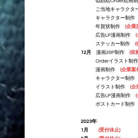
似顔絵Order絵
ご当地キャラク
​
キャラクター制
年賀状
制作
(企業
広告LP漫画制作
ステッカー
制作
12月
漫画20P制作
(依
Orderイラスト
漫画
制作
(企業
案
​
キャラクター制
イラスト
制作
(企
広告LP漫画制作
ポストカード
制
2023年
1月
(受付休止
)