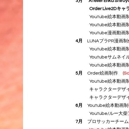
3月
"Atelier Erika Shi
Order Live2
Youtube絵本
動画
Youtube絵本
動画
Youtube漫画動
4月
LUNAブラPR漫画
Youtube絵本動
Youtubeサムネイ
Youtube絵本
動画
5月
Order絵画制作
(So
Youtube絵本動
キャラクターデ
キャラクターデザ
6月
Youtube絵本
動画
Youtube/ルー大
7月
プロサッカーチーム