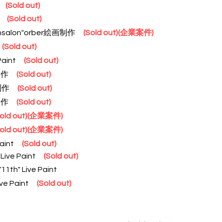
nt
(Sold out)
h"
(Sold out)
salon"orber絵画制作
(Sold out)
(企業案件)
t
(Sold out)
Paint
(Sold out)
制作
(Sold out)
r制作
(Sold out)
制作
(Sold out)
old out)
(企業案件)
old out)
(企業案件)
Paint
(Sold out)
ive Paint
(Sold out)
h" Live Paint
Live Paint
(Sold out)