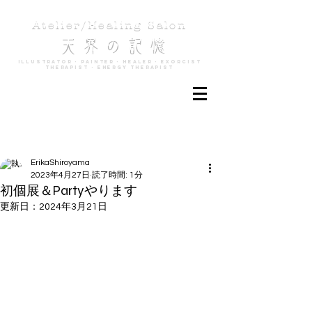
Atelier/Healing Salon
天 界 の 記 憶
Illustrator - Painter - Healer - Exorcist
Therapist - Energy Therapist
記事
ErikaShiroyama
2023年4月27日
読了時間: 1分
初個展＆Partyやります
更新日：
2024年3月21日