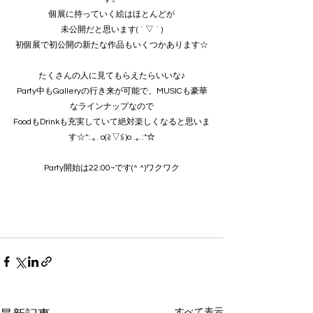
個展に持っていく絵はほとんどが
未公開だと思います( ´ ▽ ` )
初個展で初公開の新たな作品もいくつかあります☆
たくさんの人に見てもらえたらいいな♪
Party中もGalleryの行き来が可能で、MUSICも豪華
なラインナップなので
FoodもDrinkも充実していて絶対楽しくなると思いま
す☆*:.｡. o(≧▽≦)o .｡.:*☆
Party開始は22:00~です(^ ^)ワクワク
すべて表示