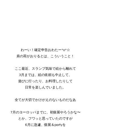
わーい！確定申告おわたー^o^☆
肩の荷がおりるとは、こういうこと！
ここ最近、スランプ気味で絵から離れて
3月までは、絵の依頼も中止して、
遊びに行ったり、お料理したりして
日常を楽しんでいました。
全てが大切でかけがえのないものだなあ
7月のヨーロッパまでに、初個展やろうかな〜
とか、フワッと思っていたのですが
6月に急遽、個展＆partyを