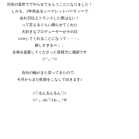
渋谷の某所ででやらせてもらうことになりました！
しかも、3年前あるシークレットパーティーで
あれ日以上トランスした夜はない！
って言えるぐらい踊らせてくれた
大好きなプロデューサーがその日
Liveしてくれることになって・・・。
嬉しすぎる〜；；
企画を提案してくださった皆様方に感謝です
☆*:.｡.:*☆
自分の軸がまた戻ってきたので、
今月からまた依頼をこなしてゆきます♪
♪♡るんるんるん♡♪
☆*:.｡. o(≧▽≦)o .｡.:*☆