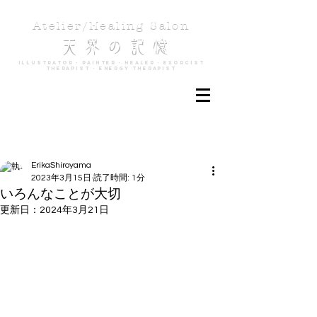
Atelier/Healing Salon
天 界 の 記 憶
Illustrator - Painter - Healer - Exorcist
Therapist - Energy Therapist
記事
ErikaShiroyama
2023年3月15日
読了時間: 1分
いろんなことが大切
更新日：
2024年3月21日